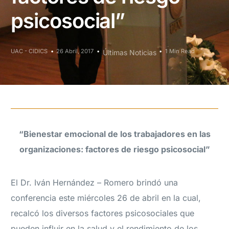
psicosocial”
UAC - CIDICS
26 Abril, 2017
1 Min Read
Últimas Noticias
“Bienestar emocional de los trabajadores en las
organizaciones: factores de riesgo psicosocial”
El Dr. Iván Hernández – Romero brindó una
conferencia este miércoles 26 de abril en la cual,
recalcó los diversos factores psicosociales que
pueden influir en la salud y el rendimiento de los