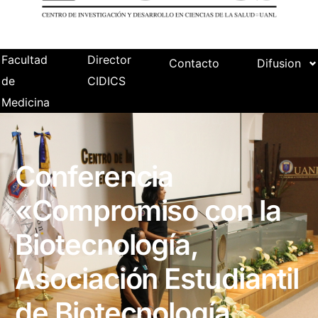
Facultad
Director
Contacto
Difusion
de
CIDICS
Medicina
Conferencia
«Compromiso con la
Biotecnología,
Asociación Estudiantil
de Biotecnología