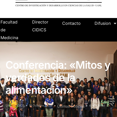
Facultad
Director
Contacto
Difusion
de
CIDICS
Medicina
Conferencia: «Mitos y
verdades de la
alimentación»
UAC - CIDICS
18 Octubre, 2018
4 Min Read
Últimas Noticias