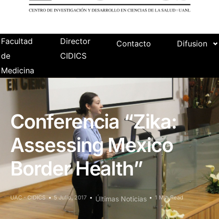
Facultad
Director
Contacto
Difusion
de
CIDICS
Medicina
Conferencia “Zika:
Assessing Mexico
Border Health”
UAC - CIDICS
5 Julio, 2017
1 Min Read
Últimas Noticias