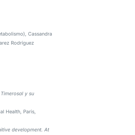
etabolismo), Cassandra
varez Rodríguez
 Timerosal y su
l Health, Paris,
nitive development. At