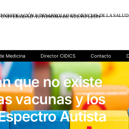
INVESTIGACIÓN Y DESARROLLO EN CIENCIAS DE LA SALUD
UNIVERSIDAD AUTÓNOMA DE NUEVO LEÓN
de Medicina
Director CIDICS
Contacto
D
an que no existe
las vacunas y los
Espectro Autista