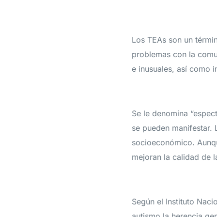
Los TEAs son un términ
problemas con la comun
e inusuales, así como i
Se le denomina “espect
se pueden manifestar. 
socioeconómico. Aunque
mejoran la calidad de l
Según el Instituto Nac
autismo la herencia gen