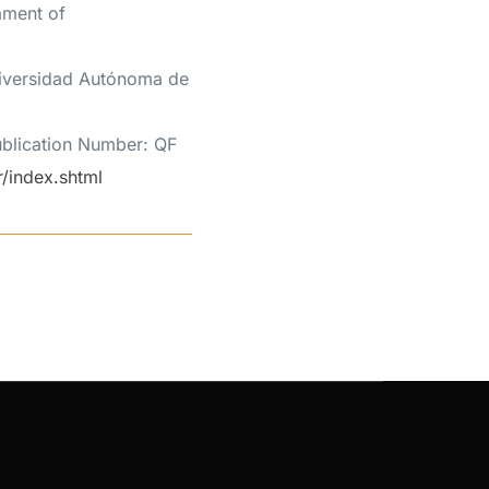
Departament of
Universidad Autónoma de
blication Number: QF
r/index.shtml