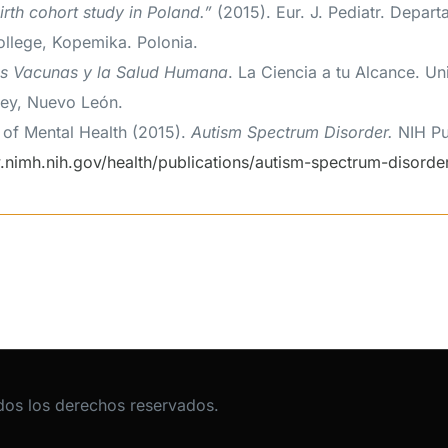
rth cohort study in Poland.”
(2015). Eur. J. Pediatr. 
ollege, Kopemika. Polonia.
s Vacunas y la Salud Humana
. La Ciencia a tu Alcance. 
ey, Nuevo León.
e of Mental Health (2015).
Autism Spectrum Disorder.
NIH Pu
.nimh.nih.gov/health/publications/autism-spectrum-disorde
dos los derechos reservados.