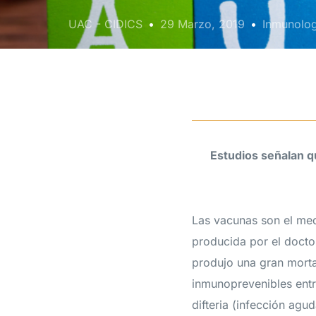
UAC - CIDICS
29 Marzo, 2019
Inmunolog
Estudios señalan qu
Las vacunas son el medi
producida por el doctor
produjo una gran morta
inmunoprevenibles entre
difteria (infección agud