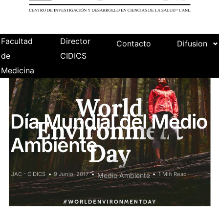
Facultad
Director
Contacto
Difusion
de
CIDICS
Medicina
Día Mundial del Medio
Ambiente
UAC - CIDICS
9 Junio, 2017
1 Min Read
Medio Ambiente