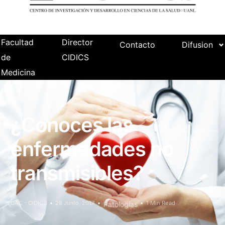
Facultad
Director
Contacto
Difusion
de
CIDICS
Medicina
¿Conoces las
enfermedades no
transmisibles?
UAC - CIDICS
26 Junio, 2017
1 Min Read
Patologías