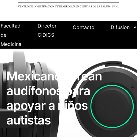
Facultad
Director
Contacto
Difusion
de
CIDICS
Medicina
Mexicanos crean
audífonos para
apoyar a niños
autistas