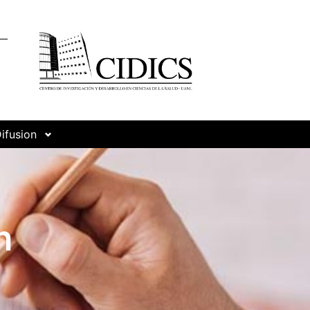
ifusion
n