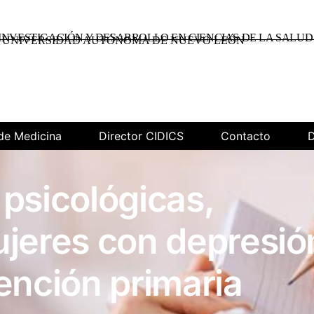
INVESTIGACIÓN Y DESARROLLO EN CIENCIAS DE LA SALUD
UNIVERSIDAD AUTÓNOMA DE NUEVO LEÓN
de Medicina
Director CIDICS
Contacto
D
 psicológicas,
ujeres con depresió
ención primaria