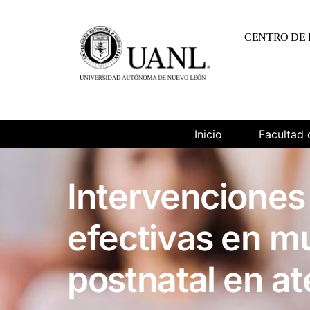
CENTRO DE 
Inicio
Facultad 
Intervenciones
efectivas en m
postnatal en at