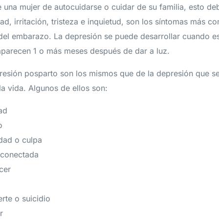
e una mujer de autocuidarse o cuidar de su familia, esto de
ad, irritación, tristeza e inquietud, son los síntomas más c
el embarazo. La depresión se puede desarrollar cuando es
parecen 1 o más meses después de dar a luz.
resión posparto son los mismos que de la depresión que s
a vida. Algunos de ellos son:
dad
o
idad o culpa
esconectada
acer
te o suicidio
r