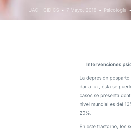
UAC - CIDICS
7 Mayo, 2018
Psicología
Intervenciones psic
La depresión posparto 
dar a luz, ésta se pue
casos se presenta dentr
nivel mundial es del 1
20%.
En este trastorno, los 