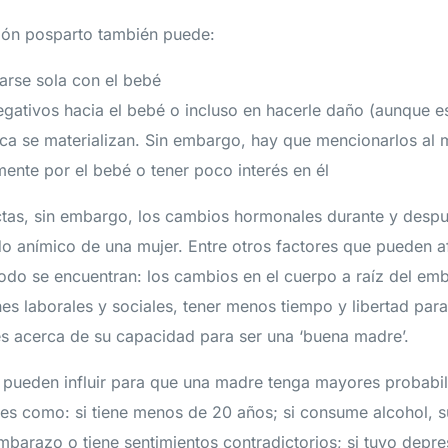
ón posparto también puede:
arse sola con el bebé
egativos hacia el bebé o incluso en hacerle daño (aunque e
nca se materializan. Sin embargo, hay que mencionarlos al 
ente por el bebé o tener poco interés en él
ctas, sin embargo, los cambios hormonales durante y desp
do anímico de una mujer. Entre otros factores que pueden a
odo se encuentran: los cambios en el cuerpo a raíz del emb
es laborales y sociales, tener menos tiempo y libertad para
s acerca de su capacidad para ser una ‘buena madre’.
 pueden influir para que una madre tenga mayores probabi
les como: si tiene menos de 20 años; si consume alcohol, su
mbarazo o tiene sentimientos contradictorios; si tuvo depres