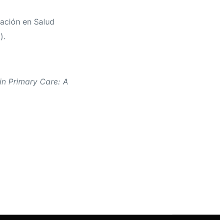
gación en Salud
).
 in Primary Care: A