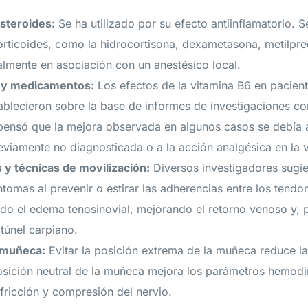
steroides:
Se ha utilizado por su efecto antiinflamatorio. S
corticoides, como la hidrocortisona, dexametasona, metilpr
almente en asociación con un anestésico local.
 y medicamentos:
Los efectos de la vitamina B6 en pacien
tablecieron sobre la base de informes de investigaciones 
 pensó que la mejora observada en algunos casos se debía a
eviamente no diagnosticada o a la acción analgésica en la v
s y técnicas de movilización:
Diversos investigadores sugie
tomas al prevenir o estirar las adherencias entre los tendon
o el edema tenosinovial, mejorando el retorno venoso y, p
 túnel carpiano.
a muñeca:
Evitar la posición extrema de la muñeca reduce la
posición neutral de la muñeca mejora los parámetros hemod
fricción y compresión del nervio.