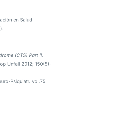
gación en Salud
).
drome (CTS) Part II.
hop Unfall 2012; 150(5):
uro-Psiquiatr. vol.75