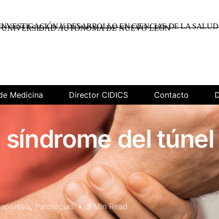
INVESTIGACIÓN Y DESARROLLO EN CIENCIAS DE LA SALUD
UNIVERSIDAD AUTÓNOMA DE NUEVO LEÓN
de Medicina
Director CIDICS
Contacto
D
 síndrome del túnel
eportiva
,
Patologías
3 Min Read