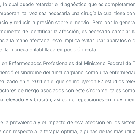
lo cual puede retardar el diagnóstico que es completamente
mpeoran, tal vez sea necesaria una cirugía la cual tiene co
io y reducir la presión sobre el nervio. Pero por lo gener
Al momento de identificar la afección, es necesario cambiar 
cia la mano afectada, esto implica evitar usar aparatos o d
r la muñeca entablillada en posición recta.
 en Enfermedades Profesionales del Ministerio Federal de 
mendó el síndrome del túnel carpiano como una enfermedad
ealizado en el 2011 en el que se incluyeron 87 estudios rele
factores de riesgo asociados con este síndrome, tales como
l elevado y vibración, así como repeticiones en movimient
 la prevalencia y el impacto de esta afección en los siste
 con respecto a la terapia óptima, algunas de las más utili