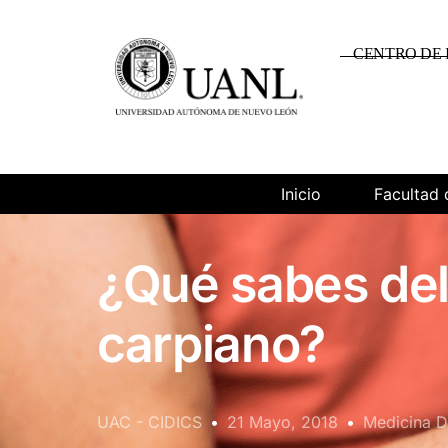
CENTRO DE 
Inicio
Facultad 
¿Qué sabes del
carpiano?
UAC - CIDICS
21 Mayo, 2018
Medicina D