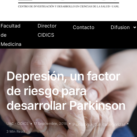
Facultad
Director
Contacto
Difusion
de
CIDICS
Medicina
Depresión, un factor
de riesgo para
desarrollar Parkinson
UAC - CIDICS
17 Septiembre, 2018
Psicología
,
Sin categorizar
3 Min Read