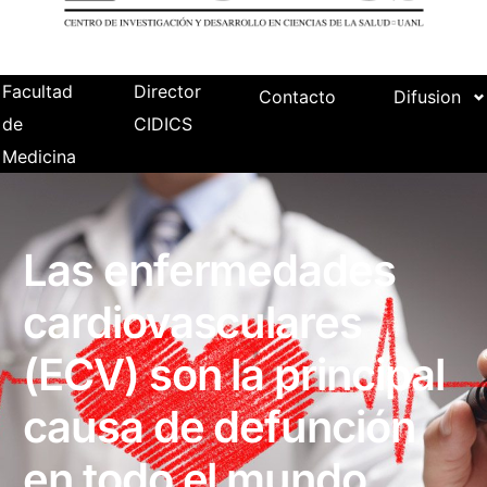
Facultad
Director
Contacto
Difusion
de
CIDICS
Medicina
Las enfermedades
cardiovasculares
(ECV) son la principal
causa de defunción
en todo el mundo