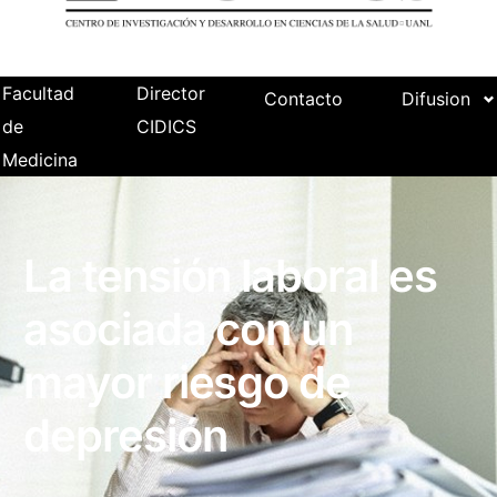
Facultad
Director
Contacto
Difusion
de
CIDICS
Medicina
La tensión laboral es
asociada con un
mayor riesgo de
depresión