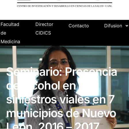
Facultad
Director
Contacto
Difusion
de
CIDICS
Medicina
Seminario: Presencia
de alcohol en los
siniestros viales en 7
municipios de Nuevo
León, 2016 – 2017