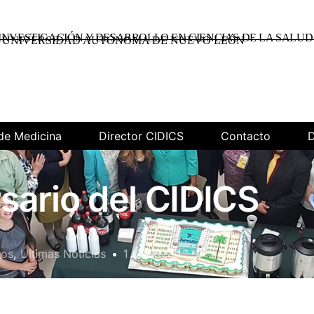
INVESTIGACIÓN Y DESARROLLO EN CIENCIAS DE LA SALUD
UNIVERSIDAD AUTÓNOMA DE NUEVO LEÓN
de Medicina
Director CIDICS
Contacto
D
sario del CIDICS
tos
,
Últimas Noticias
1 Min Read