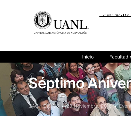
CENTRO DE 
Inicio
Facultad 
Séptimo Aniver
UAC - CIDICS
23 Noviembre, 2016
Even