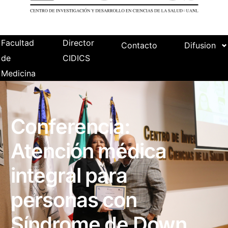
Facultad
Director
Contacto
Difusion
de
CIDICS
Medicina
Conferencia:
Atención médica
integral para
personas con
Síndrome de Down