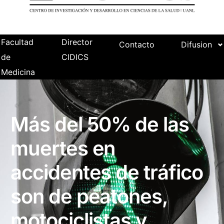
Facultad
Director
Contacto
Difusion
de
CIDICS
Medicina
Más del 50% de las
muertes en
accidentes de tráfico
son de peatones,
motociclistas y