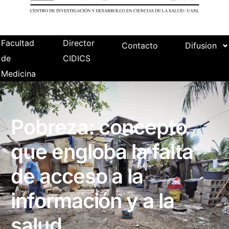
Facultad
Director
Contacto
Difusion
de
CIDICS
Medicina
Pobreza: concepto
que engloba la falta
de acceso a la
información y a la
salud