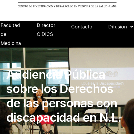
Facultad
Director
Contacto
Difusion
de
CIDICS
Medicina
Audiencia Pública
sobre los Derechos
de las personas con
discapacidad en N.L.