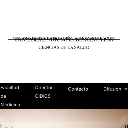
CENTRO DE INVESTIGACIÓN Y DESARROLLO EN
UNIVERSIDAD AUTÓNOMA DE NUEVO LEÓN
CIENCIAS DE LA SALUD
Facultad
Director
Contacto
Difusion
de
CIDICS
Medicina