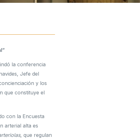
l”
indó la conferencia
navides, Jefe del
 concienciación y los
ón que constituye el
do con la Encuesta
arterial alta es
arteriolas
, que regulan