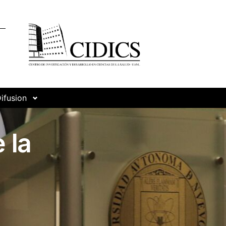
ifusion
 la