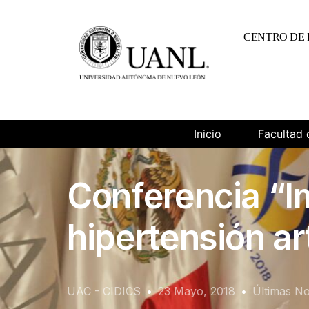
CENTRO DE 
Inicio
Facultad 
Conferencia “Im
hipertensión art
UAC - CIDICS
23 Mayo, 2018
Últimas No