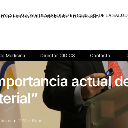
INVESTIGACIÓN Y DESARROLLO EN CIENCIAS DE LA SALUD
UNIVERSIDAD AUTÓNOMA DE NUEVO LEÓN
de Medicina
Director CIDICS
Contacto
D
portancia actual de
erial”
ticias
2 Min Read