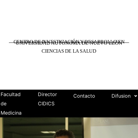
CENTRO DE INVESTIGACIÓN Y DESARROLLO EN
UNIVERSIDAD AUTÓNOMA DE NUEVO LEÓN
CIENCIAS DE LA SALUD
Facultad
Director
Contacto
Difusion
de
CIDICS
Medicina