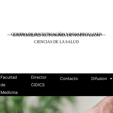
CENTRO DE INVESTIGACIÓN Y DESARROLLO EN
UNIVERSIDAD AUTÓNOMA DE NUEVO LEÓN
CIENCIAS DE LA SALUD
Facultad
Director
Contacto
Difusion
de
CIDICS
Medicina