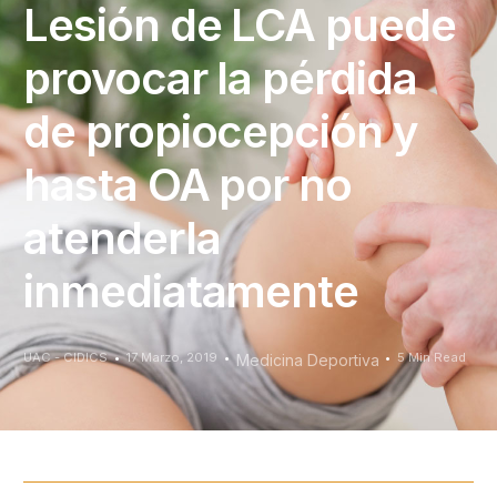
Lesión de LCA puede
provocar la pérdida
de propiocepción y
hasta OA por no
atenderla
inmediatamente
UAC - CIDICS
17 Marzo, 2019
5 Min Read
Medicina Deportiva