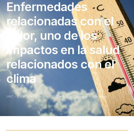
Enfermedades
relacionadas con el
calor, uno de los
impactos en la salud
relacionados con el
clima
UAC - CIDICS
17 Junio, 2019
4 Min Read
Vida Diaria