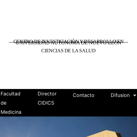
CENTRO DE INVESTIGACIÓN Y DESARROLLO EN
UNIVERSIDAD AUTÓNOMA DE NUEVO LEÓN
CIENCIAS DE LA SALUD
Facultad
Director
Contacto
Difusion
de
CIDICS
Medicina