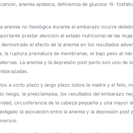
 cáncer, anemia aplásica, deficiencia de glucosa -6- fosfat
a anemia no fisiológica durante el embarazo ocurre debido 
importante prestar atención al estado nutricional de las mu
a demostrado el efecto de la anemia en los resultados adv
ia, la ruptura prematura de membranas, el bajo peso al nac
maternas. La anemia y la depresión post parto son uno de 
mbarazadas.
tos a corto plazo y largo plazo sobre la madre y el feto, i
o riesgo, la preeclampsia, los resultados del embarazo neg
ridad, circunferencia de la cabeza pequeña y una mayor d
estigado la asociación entre la anemia y la depresión post p
iversos.