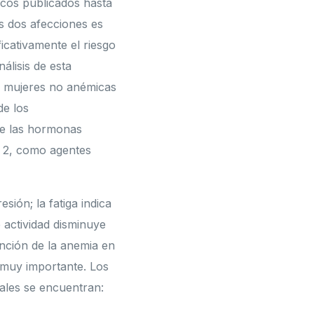
icos publicados hasta
s dos afecciones es
icativamente el riesgo
álisis de esta
s mujeres no anémicas
de los
 de las hormonas
na 2, como agentes
sión; la fatiga indica
 actividad disminuye
ención de la anemia en
 muy importante. Los
pales se encuentran: