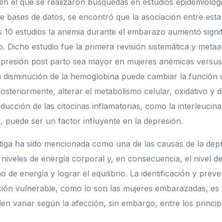
 en el que se realizaron búsquedas en estudios epidemiológ
 bases de datos, se encontró que la asociación entre esta
los 10 estudios la anemia durante el embarazo aumentó signif
. Dicho estudio fue la primera revisión sistemática y metaan
depresión post parto sea mayor en mujeres anémicas versu
 disminución de la hemoglobina puede cambiar la función 
osteriormente, alterar el metabolismo celular, oxidativo y
educción de las citocinas inflamatorias, como la interleuci
, puede ser un factor influyente en la depresión.
atiga ha sido mencionada como una de las causas de la depre
niveles de energía corporal y, en consecuencia, el nivel de
 de energía y lograr el equilibrio. La identificación y prev
ción vulnerable, como lo son las mujeres embarazadas, es
en variar según la afección, sin embargo, entre los princi