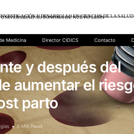
INVESTIGACIÓN Y DESARROLLO EN CIENCIAS DE LA SALUD
UNIVERSIDAD AUTÓNOMA DE NUEVO LEÓN
de Medicina
Director CIDICS
Contacto
D
nte y después del
 aumentar el riesg
ost parto
gías
3 Min Read