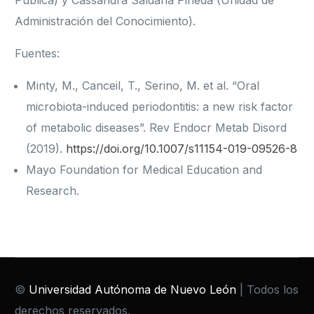
Pública) y Cassandra Saldaña Pineda (Unidad de
Administración del Conocimiento).
Fuentes:
Minty, M., Canceil, T., Serino, M. et al. “Oral
microbiota-induced periodontitis: a new risk factor
of metabolic diseases”. Rev Endocr Metab Disord
(2019).
https://doi.org/10.1007/s11154-019-09526-8
Mayo Foundation for Medical Education and
Research.
©
Universidad Autónoma de Nuevo León
| Todos los
derechos reservados.