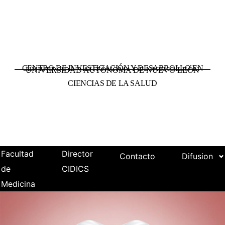
CENTRO DE INVESTIGACIÓN Y DESARROLLO EN
UNIVERSIDAD AUTÓNOMA DE NUEVO LEÓN
CIENCIAS DE LA SALUD
Facultad
Director
Contacto
Difusion
de
CIDICS
Medicina