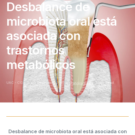
Desbalance de
microbiota oral está
asociada con
trastornos
metabólicos
UAC - CIDICS
2 Diciembre, 2019
3 Min Read
Patologías
Desbalance de microbiota oral está asociada con