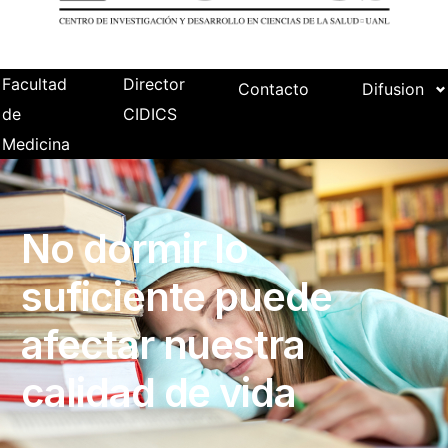
Facultad
Director
Contacto
Difusion
de
CIDICS
Medicina
No dormir lo
suficiente puede
afectar nuestra
calidad de vida