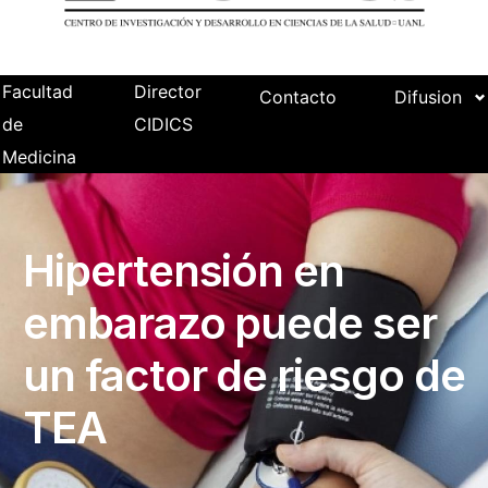
Facultad
Director
Contacto
Difusion
de
CIDICS
Medicina
Hipertensión en
embarazo puede ser
un factor de riesgo de
TEA