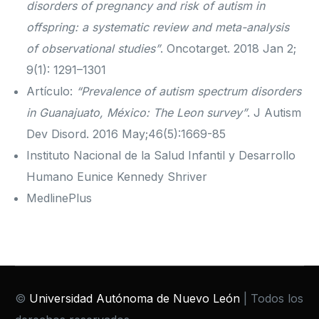
disorders of pregnancy and risk of autism in
offspring: a systematic review and meta-analysis
of observational studies”
. Oncotarget. 2018 Jan 2;
9(1): 1291–1301
Artículo:
“Prevalence of autism spectrum disorders
in Guanajuato, México: The Leon survey”
. J Autism
Dev Disord. 2016 May;46(5):1669-85
Instituto Nacional de la Salud Infantil y Desarrollo
Humano Eunice Kennedy Shriver
MedlinePlus
©
Universidad Autónoma de Nuevo León
| Todos los