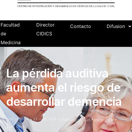
Facultad
Director
Contacto
Difusion
de
CIDICS
Medicina
La pérdida auditiva
aumenta el riesgo de
desarrollar demencia
UAC - CIDICS
23 Julio, 2018
Patologías
,
Sin categorizar
3 Min Read