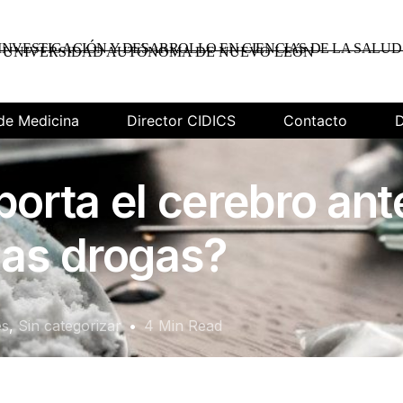
INVESTIGACIÓN Y DESARROLLO EN CIENCIAS DE LA SALUD
UNIVERSIDAD AUTÓNOMA DE NUEVO LEÓN
de Medicina
Director CIDICS
Contacto
D
rta el cerebro ant
las drogas?
es
,
Sin categorizar
4 Min Read