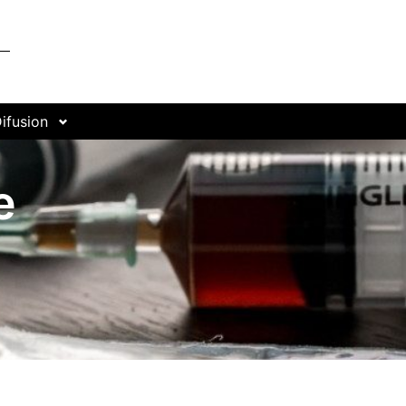
ifusion
e