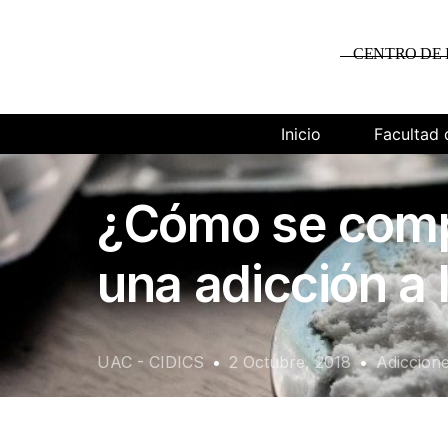
CENTRO DE 
Inicio
Facultad 
¿Cómo se compo
una adicción a 
UAC - CIDICS
2 Octubre, 2018
Adiccion