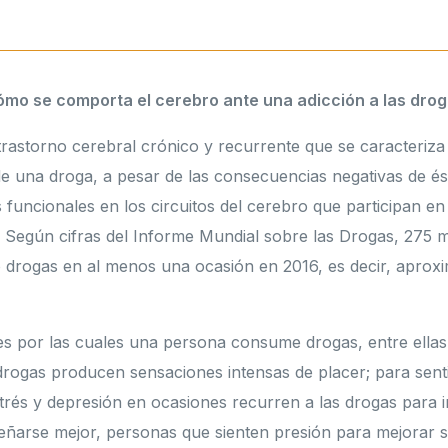
mo se comporta el cerebro ante una adicción a las dro
trastorno cerebral crónico y recurrente que se caracteriza
una droga, a pesar de las consecuencias negativas de ésta
funcionales en los circuitos del cerebro que participan en
l. Según cifras del Informe Mundial sobre las Drogas, 275 m
 drogas en al menos una ocasión en 2016, es decir, aprox
es por las cuales una persona consume drogas, entre ella
 drogas producen sensaciones intensas de placer; para sent
strés y depresión en ocasiones recurren a las drogas para 
ñarse mejor, personas que sienten presión para mejorar s