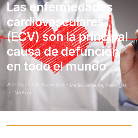
Las enfermedades
cardiovasculares
(ECV) son la principal
causa de defunción
en todo el mundo
UAC - CIDICS
29 Octubre, 2018
Medio Ambiente
,
Patologías
4 Min Read