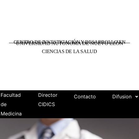
CENTRO DE INVESTIGACIÓN Y DESARROLLO EN
UNIVERSIDAD AUTÓNOMA DE NUEVO LEÓN
CIENCIAS DE LA SALUD
Facultad
Director
Contacto
Difusion
de
CIDICS
Medicina