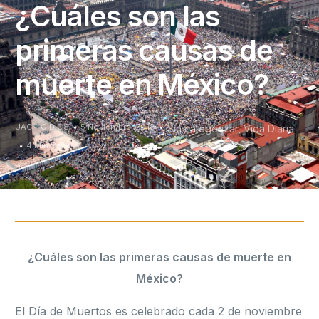
¿Cuáles son las
primeras causas de
muerte en México?
UAC - CIDICS
5 Noviembre, 2018
Sin categorizar
,
Vida Diaria
4 Min Read
¿Cuáles son las primeras causas de muerte en
México?
El Día de Muertos es celebrado cada 2 de noviembre