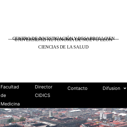
CENTRO DE INVESTIGACIÓN Y DESARROLLO EN
UNIVERSIDAD AUTÓNOMA DE NUEVO LEÓN
CIENCIAS DE LA SALUD
Facultad
Director
Contacto
Difusion
de
CIDICS
Medicina