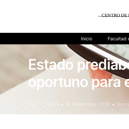
CENTRO DE 
Inicio
Facultad 
Estado prediab
oportuno para e
UAC - CIDICS
16 Noviembre, 2018
Sin c