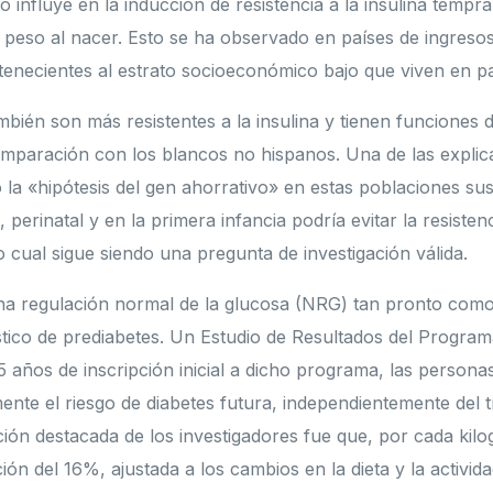
 influye en la inducción de resistencia a la insulina tempr
 peso al nacer. Esto se ha observado en países de ingresos
necientes al estrato socioeconómico bajo que viven en pa
bién son más resistentes a la insulina y tienen funciones d
omparación con los blancos no hispanos. Una de las explic
o la «hipótesis del gen ahorrativo» en estas poblaciones sus
, perinatal y en la primera infancia podría evitar la resistenc
lo cual sigue siendo una pregunta de investigación válida.
na regulación normal de la glucosa (NRG) tan pronto como
stico de prediabetes. Un Estudio de Resultados del Progra
5 años de inscripción inicial a dicho programa, las perso
mente el riesgo de diabetes futura, independientemente del 
ión destacada de los investigadores fue que, por cada kil
ón del 16%, ajustada a los cambios en la dieta y la activid