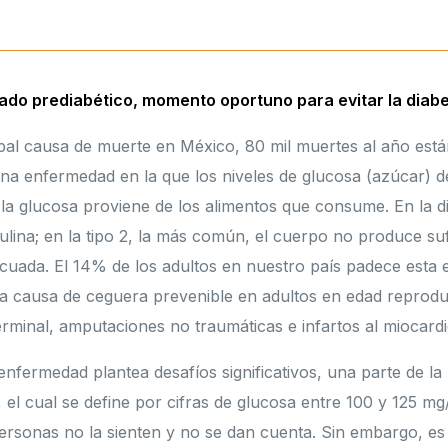
ado prediabético, momento oportuno para evitar la diab
cipal causa de muerte en México, 80 mil muertes al año está
una enfermedad en la que los niveles de glucosa (azúcar) de
; la glucosa proviene de los alimentos que consume. En la di
lina; en la tipo 2, la más común, el cuerpo no produce suf
cuada. El 14% de los adultos en nuestro país padece esta
era causa de ceguera prevenible en adultos en edad reprodu
terminal, amputaciones no traumáticas e infartos al miocardi
enfermedad plantea desafíos significativos, una parte de l
 el cual se define por cifras de glucosa entre 100 y 125 mg/
personas no la sienten y no se dan cuenta. Sin embargo, e