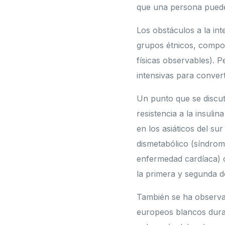
que una persona puede 
Los obstáculos a la int
grupos étnicos, composi
físicas observables). 
intensivas para convert
Un punto que se discut
resistencia a la insulin
en los asiáticos del su
dismetabólico (síndrom
enfermedad cardíaca) o
la primera y segunda d
También se ha observad
europeos blancos duran