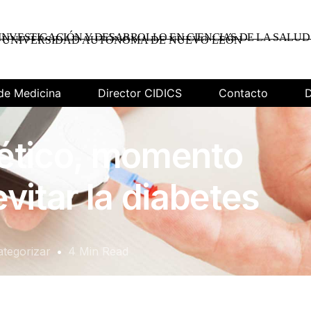
INVESTIGACIÓN Y DESARROLLO EN CIENCIAS DE LA SALUD
UNIVERSIDAD AUTÓNOMA DE NUEVO LEÓN
de Medicina
Director CIDICS
Contacto
D
ético, momento
vitar la diabetes
ategorizar
4 Min Read