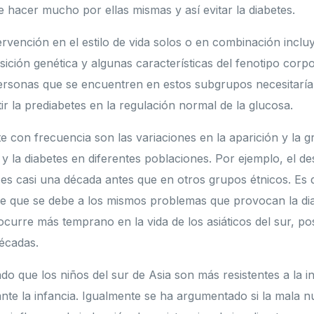
hacer mucho por ellas mismas y así evitar la diabetes.
ervención en el estilo de vida solos o en combinación inclu
ción genética y algunas características del fenotipo corpor
Personas que se encuentren en estos subgrupos necesitarí
ir la prediabetes en la regulación normal de la glucosa.
e con frecuencia son las variaciones en la aparición y la g
a y la diabetes en diferentes poblaciones. Por ejemplo, el de
r es casi una década antes que en otros grupos étnicos. Es d
e que se debe a los mismos problemas que provocan la diab
curre más temprano en la vida de los asiáticos del sur, pos
écadas.
o que los niños del sur de Asia son más resistentes a la in
te la infancia. Igualmente se ha argumentado si la mala nu