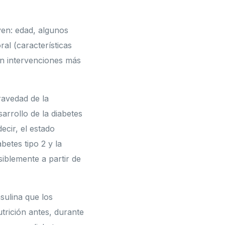
yen: edad, algunos
al (características
an intervenciones más
ravedad de la
sarrollo de la diabetes
ecir, el estado
etes tipo 2 y la
iblemente a partir de
sulina que los
trición antes, durante