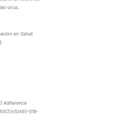
el virus.
gación en Salud
).
T) Adherence
0.1007/s10461-018-