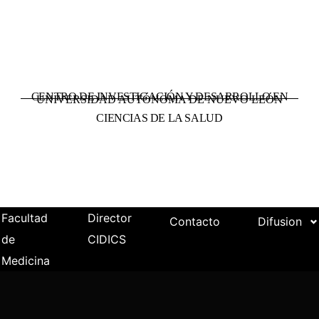
CENTRO DE INVESTIGACIÓN Y DESARROLLO EN
UNIVERSIDAD AUTÓNOMA DE NUEVO LEÓN
CIENCIAS DE LA SALUD
Facultad
Director
Contacto
Difusion
de
CIDICS
Medicina