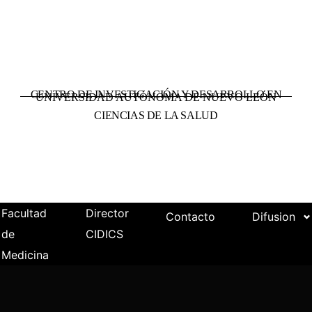
CENTRO DE INVESTIGACIÓN Y DESARROLLO EN
UNIVERSIDAD AUTÓNOMA DE NUEVO LEÓN
CIENCIAS DE LA SALUD
Facultad
Director
Contacto
Difusion
de
CIDICS
Medicina