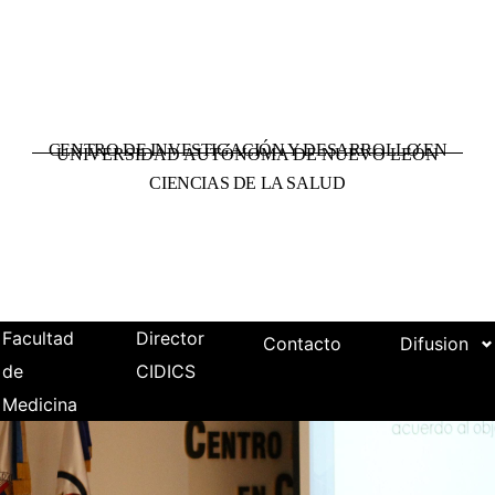
CENTRO DE INVESTIGACIÓN Y DESARROLLO EN
UNIVERSIDAD AUTÓNOMA DE NUEVO LEÓN
CIENCIAS DE LA SALUD
Facultad
Director
Contacto
Difusion
de
CIDICS
Medicina