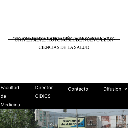
CENTRO DE INVESTIGACIÓN Y DESARROLLO EN
UNIVERSIDAD AUTÓNOMA DE NUEVO LEÓN
CIENCIAS DE LA SALUD
Facultad
Director
Contacto
Difusion
de
CIDICS
Medicina