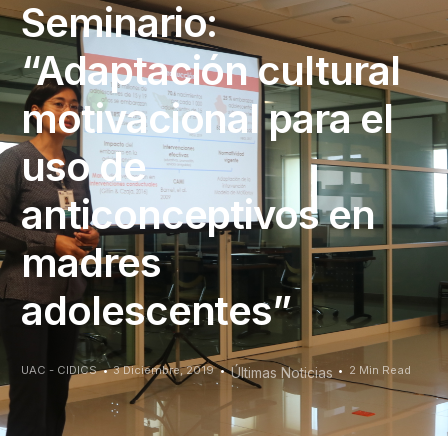
Seminario:
“Adaptación cultural
motivacional para el
uso de
anticonceptivos en
madres
adolescentes”
UAC - CIDICS
3 Diciembre, 2019
2 Min Read
Últimas Noticias