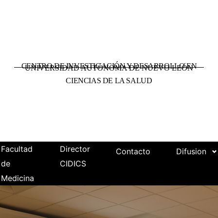
CENTRO DE INVESTIGACIÓN Y DESARROLLO EN
UNIVERSIDAD AUTÓNOMA DE NUEVO LEÓN
CIENCIAS DE LA SALUD
Facultad
Director
Contacto
Difusion
de
CIDICS
Medicina