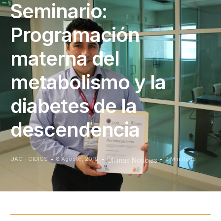
Seminario:
Programación
materna del
metabolismo y la
diabetes de la
descendencia
UAC - CIDICS
8 Agosto, 2019
2 Min Read
Últimas Noticias