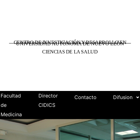
CENTRO DE INVESTIGACIÓN Y DESARROLLO EN
UNIVERSIDAD AUTÓNOMA DE NUEVO LEÓN
CIENCIAS DE LA SALUD
Facultad
Director
Contacto
Difusion
de
CIDICS
Medicina