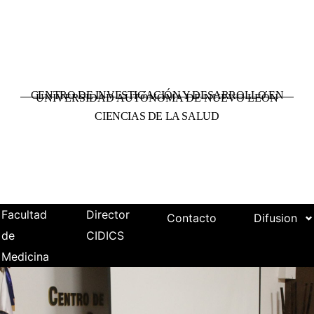
CENTRO DE INVESTIGACIÓN Y DESARROLLO EN
UNIVERSIDAD AUTÓNOMA DE NUEVO LEÓN
CIENCIAS DE LA SALUD
Facultad
Director
Contacto
Difusion
de
CIDICS
Medicina