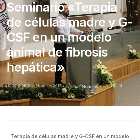
Seminario «Terapia
de células madre y G-
CSF en un modelo
animal de fibrosis
hepática»
UAC - CIDICS
28 Junio, 2017
1 Min Read
Últimas Noticias
Terapia de células madre y G-CSF en un modelo