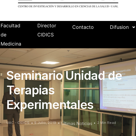
Facultad
Director
Contacto
Difusion
de
CIDICS
Medicina
Seminario Unidad de
Terapias
Experimentales
UAC - CIDICS
5 Julio, 2019
2 Min Read
Últimas Noticias