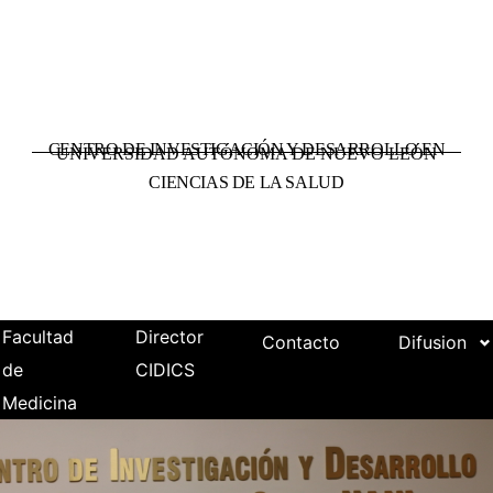
CENTRO DE INVESTIGACIÓN Y DESARROLLO EN
UNIVERSIDAD AUTÓNOMA DE NUEVO LEÓN
CIENCIAS DE LA SALUD
Facultad
Director
Contacto
Difusion
de
CIDICS
Medicina