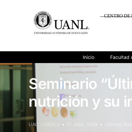
CENTRO DE 
Inicio
Facultad 
Seminario “Últ
nutrición y su 
UAC - CIDICS
17 Julio, 2019
Últimas Noti