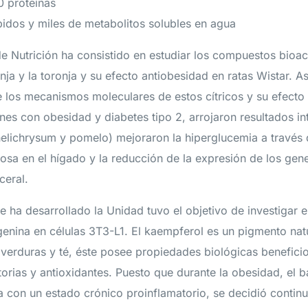
0 proteínas
pidos y miles de metabolitos solubles en agua
de Nutrición ha consistido en estudiar los compuestos bioa
ja y la toronja y su efecto antiobesidad en ratas Wistar. A
e los mecanismos moleculares de estos cítricos y su efecto
ones con obesidad y diabetes tipo 2, arrojaron resultados in
helichrysum y pomelo) mejoraron la hiperglucemia a través d
osa en el hígado y la reducción de la expresión de los gen
ceral.
e ha desarrollado la Unidad tuvo el objetivo de investigar 
genina en células 3T3-L1. El kaempferol es un pigmento nat
 verduras y té, éste posee propiedades biológicas benefici
torias y antioxidantes. Puesto que durante la obesidad, el 
na con un estado crónico proinflamatorio, se decidió contin