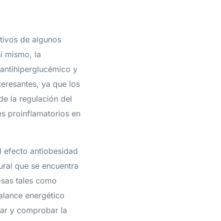
ctivos de algunos
sí mismo, la
 antihiperglucémico y
teresantes, ya que los
e la regulación del
es proinflamatorios en
el efecto antiobesidad
ural que se encuentra
osas tales como
balance energético
uar y comprobar la