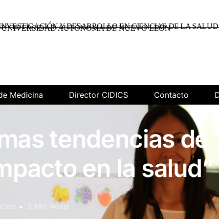
INVESTIGACIÓN Y DESARROLLO EN CIENCIAS DE LA SALUD
UNIVERSIDAD AUTÓNOMA DE NUEVO LEÓN
de Medicina
Director CIDICS
Contacto
D
imas tendencias de
impacto en la salud”
cias
3 Min Read