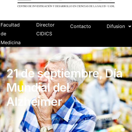
Facultad
Director
Contacto
Difusion
de
CIDICS
Medicina
21 de septiembre, Día
Mundial del
Alzheimer
UAC - CIDICS
18 Septiembre, 2017
2 Min Read
Adulto Mayor