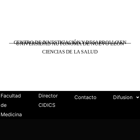
CENTRO DE INVESTIGACIÓN Y DESARROLLO EN
UNIVERSIDAD AUTÓNOMA DE NUEVO LEÓN
CIENCIAS DE LA SALUD
Facultad
Director
Contacto
Difusion
de
CIDICS
Medicina