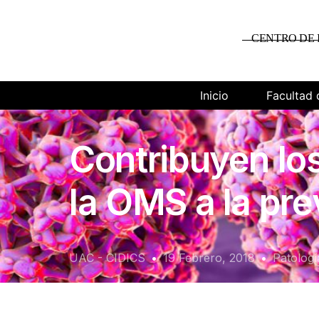
CENTRO DE 
Inicio
Facultad 
Contribuyen lo
la OMS a la pr
UAC - CIDICS
19 Febrero, 2018
Patologí