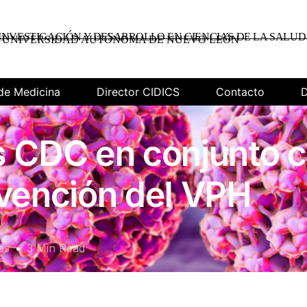
INVESTIGACIÓN Y DESARROLLO EN CIENCIAS DE LA SALUD
UNIVERSIDAD AUTÓNOMA DE NUEVO LEÓN
de Medicina
Director CIDICS
Contacto
D
s CDC en conjunto 
evención del VPH
as
3 Min Read