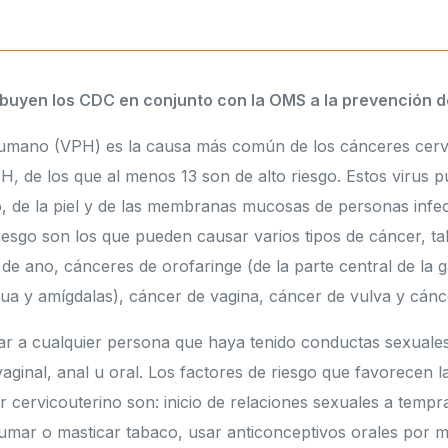
buyen los CDC en conjunto con la OMS a la prevención 
humano (VPH) es la causa más común de los cánceres cervi
H, de los que al menos 13 son de alto riesgo. Estos virus p
o, de la piel y de las membranas mucosas de personas infe
riesgo son los que pueden causar varios tipos de cáncer, t
de ano, cánceres de orofaringe (de la parte central de la 
gua y amígdalas), cáncer de vagina, cáncer de vulva y cánc
tar a cualquier persona que haya tenido conductas sexuales
vaginal, anal u oral. Los factores de riesgo que favorecen l
r cervicouterino son: inicio de relaciones sexuales a temp
fumar o masticar tabaco, usar anticonceptivos orales por 