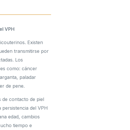
del VPH
couterinos. Existen
ueden transmitirse por
ctadas. Los
ales como: cáncer
garganta, paladar
er de pene.
 de contacto de piel
a persistencia del VPH
rana edad, cambios
mucho tiempo e