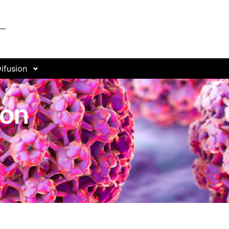
ifusion
con