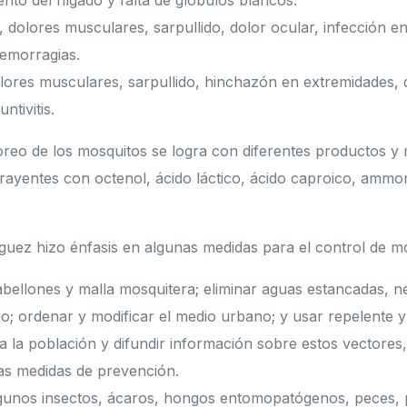
nto del hígado y falta de glóbulos blancos.
 dolores musculares, sarpullido, dolor ocular, infección en
emorragias.
lores musculares, sarpullido, hinchazón en extremidades, d
ntivitis.
itoreo de los mosquitos se logra con diferentes productos y
rayentes con octenol, ácido láctico, ácido caproico, ammo
íguez hizo énfasis en algunas medidas para el control de m
ellones y malla mosquitera; eliminar aguas estancadas, ne
atio; ordenar y modificar el medio urbano; y usar repelente 
a la población y difundir información sobre estos vectore
las medidas de prevención.
gunos insectos, ácaros, hongos entomopatógenos, peces, p