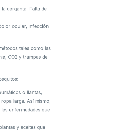
 la garganta, Falta de
olor ocular, infección
 métodos tales como las
nia, CO2 y trampas de
osquitos:
umáticos o llantas;
y ropa larga. Así mismo,
s, las enfermedades que
lantas y aceites que