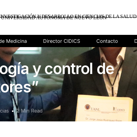
INVESTIGACIÓN Y DESARROLLO EN CIENCIAS DE LA SALUD
UNIVERSIDAD AUTÓNOMA DE NUEVO LEÓN
de Medicina
Director CIDICS
Contacto
D
ogía y control de
tores”
cias
2 Min Read