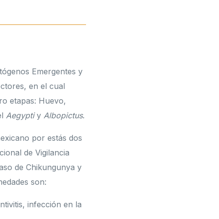
Patógenos Emergentes y
ctores, en el cual
tro etapas: Huevo,
el
Aegypti
y
Albopictus
.
mexicano por estás dos
onal de Vigilancia
 caso de Chikungunya y
rmedades son:
ivitis, infección en la