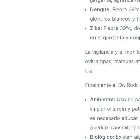
garganta, agrandamie
Dengue:
Fiebre 39°c,
glóbulos blancos y h
Zika:
Fiebre 39°c, do
en la garganta y conju
La vigilancia y el mon
ovitrampas, trampas at
luz.
Finalmente el Dr. Rodr
Ambiente:
Uso de pab
limpiar el jardín y p
es necesario educar 
pueden transmitir y 
Biológico:
Existen al