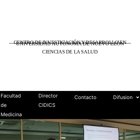
CENTRO DE INVESTIGACIÓN Y DESARROLLO EN
UNIVERSIDAD AUTÓNOMA DE NUEVO LEÓN
CIENCIAS DE LA SALUD
Facultad
Director
Contacto
Difusion
de
CIDICS
Medicina