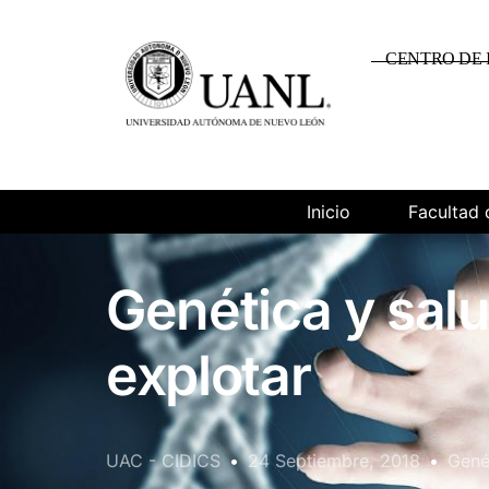
CENTRO DE 
Inicio
Facultad 
Genética y salu
explotar
UAC - CIDICS
24 Septiembre, 2018
Gené