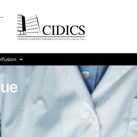
ifusion
que