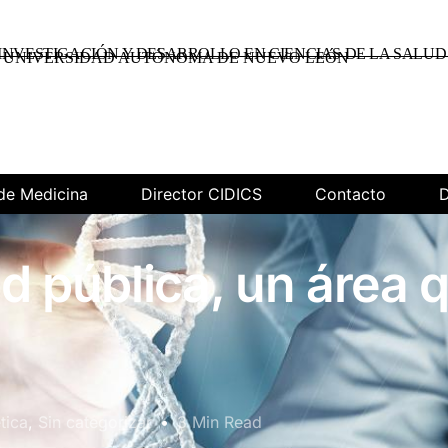
INVESTIGACIÓN Y DESARROLLO EN CIENCIAS DE LA SALUD
UNIVERSIDAD AUTÓNOMA DE NUEVO LEÓN
de Medicina
Director CIDICS
Contacto
D
d pública, un área 
tica
,
Sin categorizar
3 Min Read