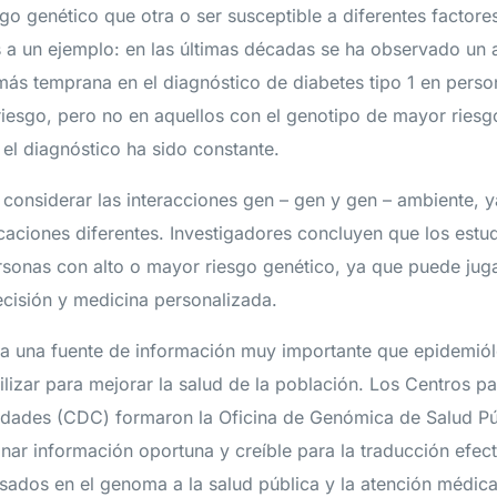
o genético que otra o ser susceptible a diferentes factore
is a un ejemplo: en las últimas décadas se ha observado un
más temprana en el diagnóstico de diabetes tipo 1 en pers
riesgo, pero no en aquellos con el genotipo de mayor riesg
 el diagnóstico ha sido constante.
 considerar las interacciones gen – gen y gen – ambiente, 
icaciones diferentes. Investigadores concluyen que los est
rsonas con alto o mayor riesgo genético, ya que puede jug
ecisión y medicina personalizada.
a una fuente de información muy importante que epidemiól
ilizar para mejorar la salud de la población. Los Centros pa
dades (CDC) formaron la Oficina de Genómica de Salud Pú
nar información oportuna y creíble para la traducción efec
sados en el genoma a la salud pública y la atención médica